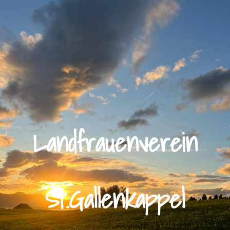
Landfrauenverein
St.Gallenkappel