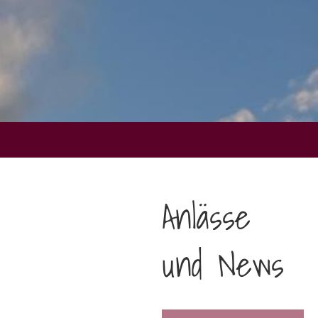
l
Anlässe
und News