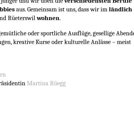
 jünger und wir üben die
verschiedensten Berufe
obbies
aus. Gemeinsam ist uns, dass wir
im
ländlich
und
Rüeterswil
wohnen
.
ütliche oder sportliche Ausflüge, gesellige Abend
gen, kreative Kurse oder kulturelle Anlässe – meist
rn
räsidentin
Martina Rüegg