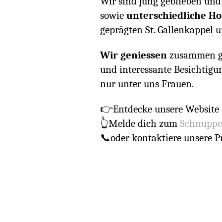
Wir sind jung geblieben und
sowie
unterschiedliche H
geprägten St. Gallenkappel 
Wir geniessen
zusammen gem
und interessante Besichtigun
nur unter uns Frauen.
👉Entdecke unsere Website
👆Melde dich zum
Schnuppe
📞oder kontaktiere unsere P