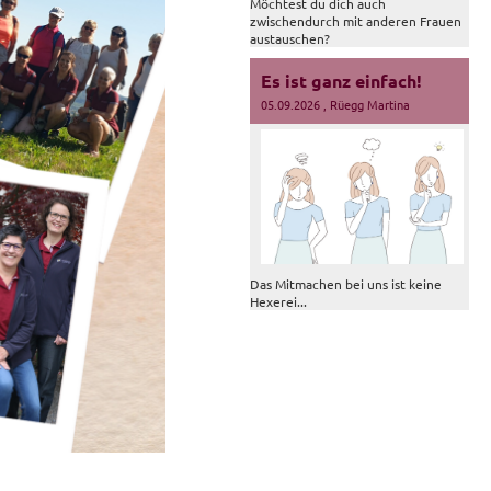
Möchtest du dich auch
zwischendurch mit anderen Frauen
austauschen?
Es ist ganz einfach!
05.09.2026
, Rüegg Martina
Das Mitmachen bei uns ist keine
Hexerei...