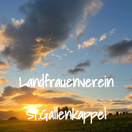
Landfrauenverein
St.Gallenkappel