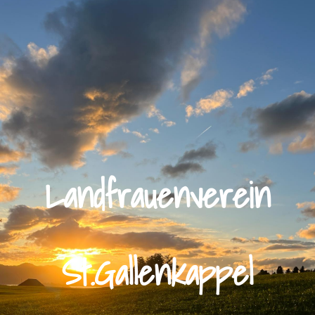
Landfrauenverein
St.Gallenkappel